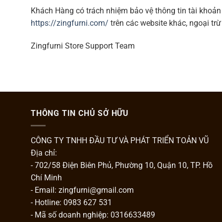
Khách Hàng có trách nhiệm bảo vệ thông tin tài khoản 
https://zingfurni.com/
trên các website khác, ngoại tr
Zingfurni Store Support Team
THÔNG TIN CHỦ SỞ HỮU
CÔNG TY TNHH ĐẦU TƯ VÀ PHÁT TRIỂN TOẢN VŨ
Địa chỉ:
- 702/58 Điện Biên Phủ, Phường 10, Quận 10, TP. Hồ
Chí Minh
- Email: zingfurni@gmail.com
- Hotline: 0983 627 531
- Mã số doanh nghiệp: 0316633489