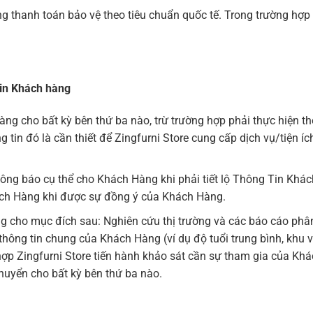
 thanh toán bảo vệ theo tiêu chuẩn quốc tế. Trong trường hợp 
tin Khách hàng
ng cho bất kỳ bên thứ ba nào, trừ trường hợp phải thực hiện t
g tin đó là cần thiết để Zingfurni Store cung cấp dịch vụ/tiện 
thông báo cụ thể cho Khách Hàng khi phải tiết lộ Thông Tin Khá
Khách Hàng khi được sự đồng ý của Khách Hàng.
g cho mục đích sau: Nghiên cứu thị trường và các báo cáo phân
hông tin chung của Khách Hàng (ví dụ độ tuổi trung bình, khu vự
ợp Zingfurni Store tiến hành khảo sát cần sự tham gia của Khá
uyển cho bất kỳ bên thứ ba nào.