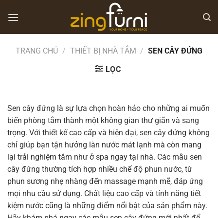
Chuyển
đến
nội
dung
TRANG CHỦ
/
THIẾT BỊ NHÀ TẮM
/
SEN CÂY ĐỨNG
LỌC
Sen cây đứng là sự lựa chọn hoàn hảo cho những ai muốn
biến phòng tắm thành một không gian thư giãn và sang
trọng. Với thiết kế cao cấp và hiện đại, sen cây đứng không
chỉ giúp bạn tận hưởng làn nước mát lạnh mà còn mang
lại trải nghiệm tắm như ở spa ngay tại nhà. Các mẫu sen
cây đứng thường tích hợp nhiều chế độ phun nước, từ
phun sương nhẹ nhàng đến massage mạnh mẽ, đáp ứng
mọi nhu cầu sử dụng. Chất liệu cao cấp và tính năng tiết
kiệm nước cũng là những điểm nổi bật của sản phẩm này.
Hãy khám phá ngay các mẫu sen cây đứng mới nhất để