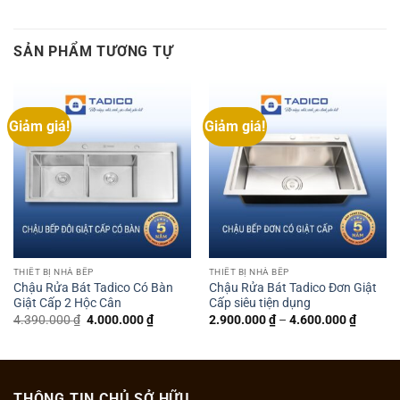
SẢN PHẨM TƯƠNG TỰ
Giảm giá!
Giảm giá!
THIẾT BỊ NHÀ BẾP
THIẾT BỊ NHÀ BẾP
Chậu Rửa Bát Tadico Có Bàn
Chậu Rửa Bát Tadico Đơn Giật
Giật Cấp 2 Hộc Cân
Cấp siêu tiện dụng
Giá
Giá
4.390.000
₫
4.000.000
₫
2.900.000
₫
–
4.600.000
₫
gốc
hiện
là:
tại
4.390.000 ₫.
là:
4.000.000 ₫.
THÔNG TIN CHỦ SỞ HỮU